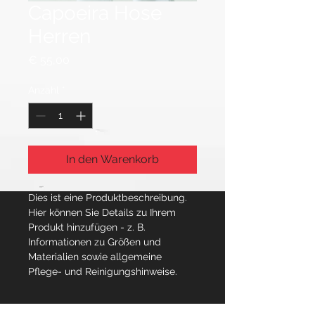
Capoeira Hose
Herren
Preis
€ 55,00
Anzahl
*
In den Warenkorb
Dies ist eine Produktbeschreibung. 
Hier können Sie Details zu Ihrem 
Produkt hinzufügen - z. B. 
Informationen zu Größen und 
Materialien sowie allgemeine 
Pflege- und Reinigungshinweise.
PRODUKTINFO