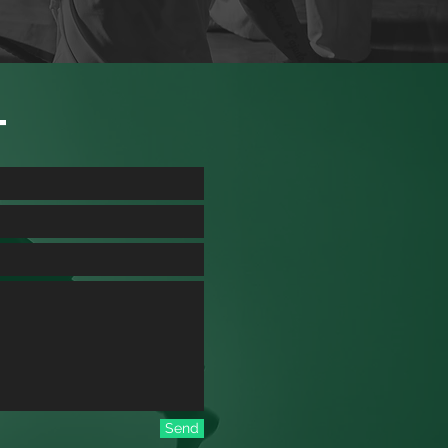
T
Send