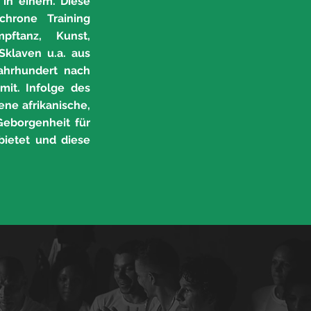
 in einem. Diese
nchrone Training
mpftanz, Kunst,
Sklaven u.a. aus
ahrhundert nach
mit. Infolge des
ene afrikanische,
Geborgenheit für
bietet und diese