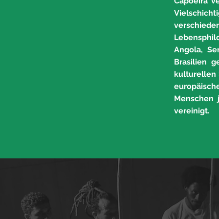
Capoeira v
Vielschich
verschiede
Lebensphil
Angola, Se
Brasilien 
kulturellen
europäisch
Menschen je
vereinigt.