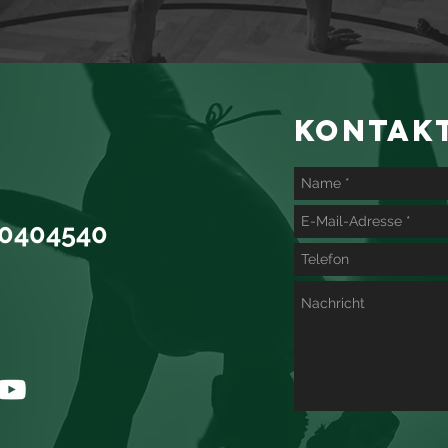
KONTAK
20404540