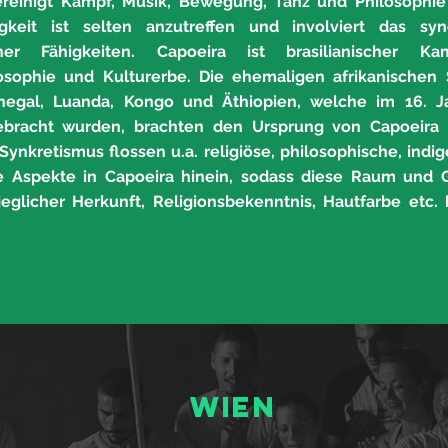
ereinigt Kampf, Musik, Bewegung, Tanz und Philosophie
tigkeit ist selten anzutreffen und involviert das sy
ner Fähigkeiten. Capoeira ist brasilianischer Ka
osophie und Kulturerbe. Die ehemaligen afrikanischen 
negal, Luanda, Kongo und Äthiopien, welche im 16. J
gebracht wurden, brachten den Ursprung von Capoeira 
 Synkretismus flossen u.a. religiöse, philosophische, indig
e Aspekte in Capoeira hinein, sodass diese Raum und 
glicher Herkunft, Religionsbekenntnis, Hautfarbe etc. 
#suldabahiavienna
WIEN